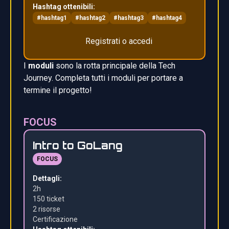
Hashtag ottenibili:
#hashtag1
#hashtag2
#hashtag3
#hashtag4
Registrati o accedi
I
moduli
sono la rotta principale della Tech
Journey. Completa tutti i moduli per portare a
termine il progetto!
FOCUS
Intro to GoLang
FOCUS
Dettagli:
2h
150 ticket
2 risors
e
Certificazione