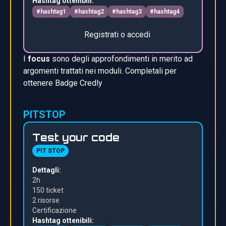
Hashtag ottenibili:
#hashtag1
#hashtag2
#hashtag3
#hashtag4
Registrati o accedi
I
focus
sono degli approfondimenti in merito ad
argomenti trattati nei moduli. Completali per
ottenere Badge Credly
PITSTOP
Test your code
PIT STOP
Dettagli:
2h
150 ticket
2 risors
e
Certificazione
Hashtag ottenibili: