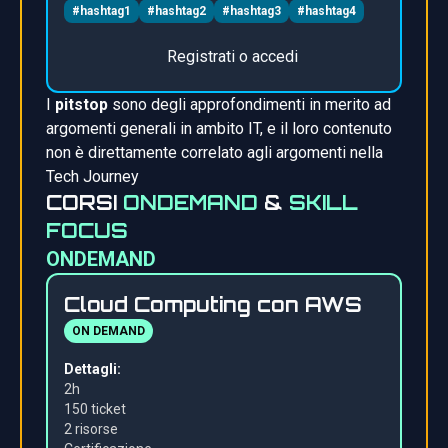
#hashtag1
#hashtag2
#hashtag3
#hashtag4
Registrati o accedi
I
pitstop
sono degli approfondimenti in merito ad
argomenti generali in ambito IT, e il loro contenuto
non è direttamente correlato agli argomenti nella
Tech Journey
CORSI
ONDEMAND
&
SKILL
FOCUS
ONDEMAND
Cloud Computing con AWS
ON DEMAND
Dettagli:
2h
150 ticket
2 risors
e